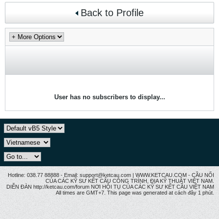
Back to Profile
User has no subscribers to display...
Hotline: 038.77 88888 - Email: support@ketcau.com | WWW.KETCAU.COM - CẦU NỐI
CỦA CÁC KỸ SƯ KẾT CẤU CÔNG TRÌNH, ĐỊA KỸ THUẬT VIỆT NAM.
DIỄN ĐÀN http://ketcau.com/forum NƠI HỘI TỤ CỦA CÁC KỸ SƯ KẾT CÂU VIỆT NAM
All times are GMT+7. This page was generated at cách đây 1 phút.