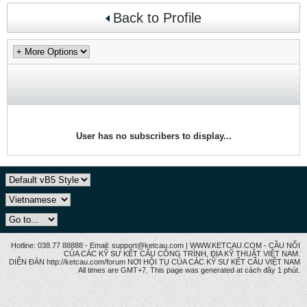
Back to Profile
User has no subscribers to display...
Hotline: 038.77 88888 - Email: support@ketcau.com | WWW.KETCAU.COM - CẦU NỐI
CỦA CÁC KỸ SƯ KẾT CẤU CÔNG TRÌNH, ĐỊA KỸ THUẬT VIỆT NAM.
DIỄN ĐÀN http://ketcau.com/forum NƠI HỘI TỤ CỦA CÁC KỸ SƯ KẾT CÂU VIỆT NAM
All times are GMT+7. This page was generated at cách đây 1 phút.