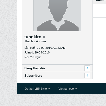
tungkiro
Thành viên mới
Lần cuối: 29-09-2010, 01:23 AM
Joined: 29-09-2010
Nơi Cư Ngụ:
Ðang theo dõi
0
Subscribers
0
Default vB5 Style
Vietnamese