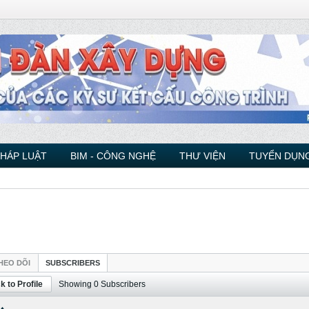
PHÁP LUẬT
BIM - CÔNG NGHỆ
THƯ VIỆN
TUYỂN DỤNG
HEO DÕI
SUBSCRIBERS
k to Profile
Showing
0
Subscribers