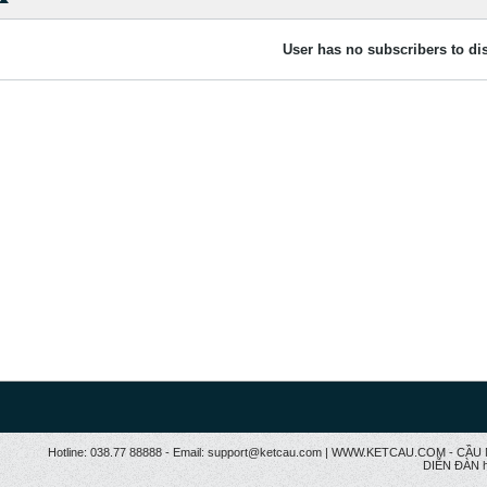
User has no subscribers to dis
Hotline: 038.77 88888 - Email: support@ketcau.com | WWW.KETCAU.COM - 
DIỄN ĐÀN h