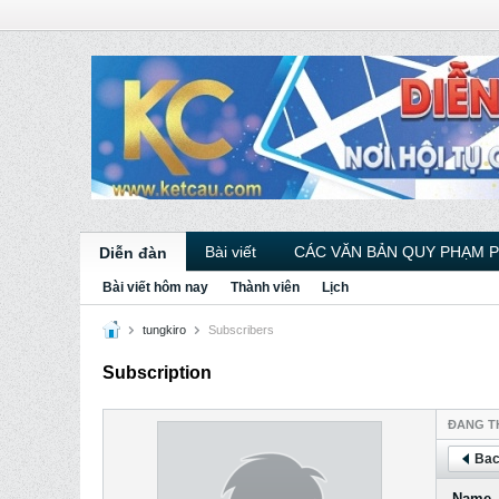
Bài viết
CÁC VĂN BẢN QUY PHẠM 
Diễn đàn
Bài viết hôm nay
Thành viên
Lịch
tungkiro
Subscribers
Subscription
ÐANG T
Bac
Name