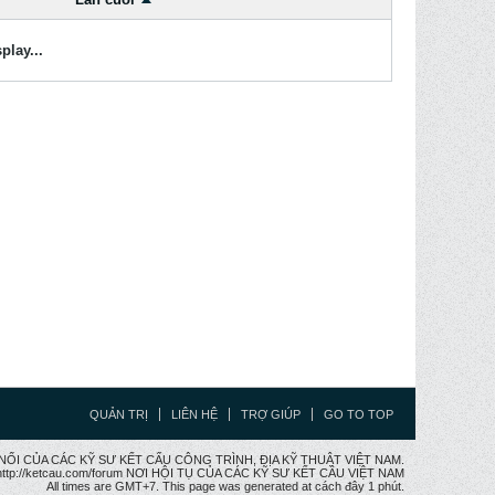
play...
QUẢN TRỊ
LIÊN HỆ
TRỢ GIÚP
GO TO TOP
CẦU NỐI CỦA CÁC KỸ SƯ KẾT CẤU CÔNG TRÌNH, ĐỊA KỸ THUẬT VIỆT NAM.
ttp://ketcau.com/forum NƠI HỘI TỤ CỦA CÁC KỸ SƯ KẾT CÂU VIỆT NAM
All times are GMT+7. This page was generated at cách đây 1 phút.