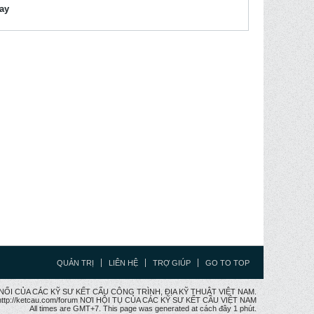
lay
QUẢN TRỊ
LIÊN HỆ
TRỢ GIÚP
GO TO TOP
CẦU NỐI CỦA CÁC KỸ SƯ KẾT CẤU CÔNG TRÌNH, ĐỊA KỸ THUẬT VIỆT NAM.
ttp://ketcau.com/forum NƠI HỘI TỤ CỦA CÁC KỸ SƯ KẾT CÂU VIỆT NAM
All times are GMT+7. This page was generated at cách đây 1 phút.