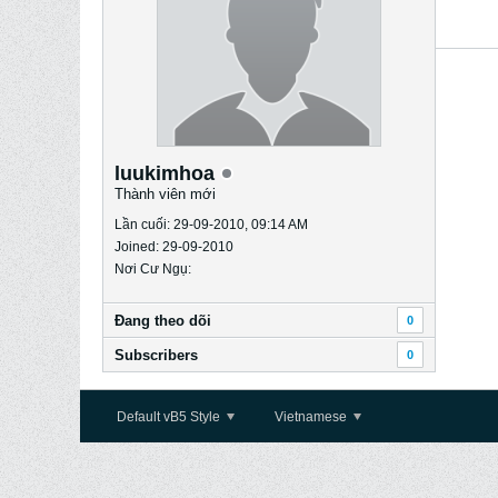
luukimhoa
Thành viên mới
Lần cuối: 29-09-2010, 09:14 AM
Joined: 29-09-2010
Nơi Cư Ngụ:
Ðang theo dõi
0
Subscribers
0
Default vB5 Style
Vietnamese