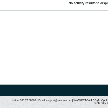
No activity results to disp
Hotline: 038.77 88888 - Email: support@ketcau.com | WWW.KETCAU.COM - 
DIỄN ĐÀN h