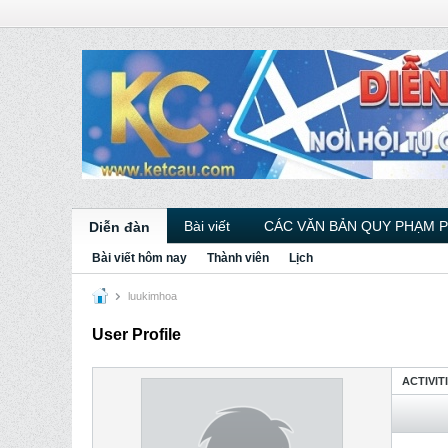
Bài viết
CÁC VĂN BẢN QUY PHẠM 
Diễn đàn
Bài viết hôm nay
Thành viên
Lịch
luukimhoa
User Profile
ACTIVIT