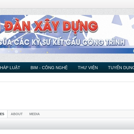
PHÁP LUẬT
BIM - CÔNG NGHỆ
THƯ VIỆN
TUYỂN DỤNG
IES
ABOUT
MEDIA