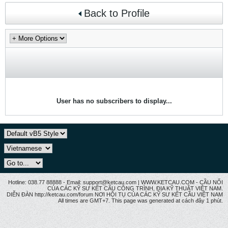
Back to Profile
User has no subscribers to display...
Hotline: 038.77 88888 - Email: support@ketcau.com | WWW.KETCAU.COM - CẦU NỐI
CỦA CÁC KỸ SƯ KẾT CẤU CÔNG TRÌNH, ĐỊA KỸ THUẬT VIỆT NAM.
DIỄN ĐÀN http://ketcau.com/forum NƠI HỘI TỤ CỦA CÁC KỸ SƯ KẾT CÂU VIỆT NAM
All times are GMT+7. This page was generated at cách đây 1 phút.