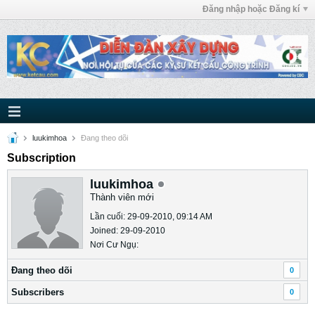
Đăng nhập hoặc Đăng kí
luukimhoa
Ðang theo dõi
Subscription
luukimhoa
Thành viên mới
Lần cuối: 29-09-2010, 09:14 AM
Joined: 29-09-2010
Nơi Cư Ngụ:
Ðang theo dõi
0
Subscribers
0