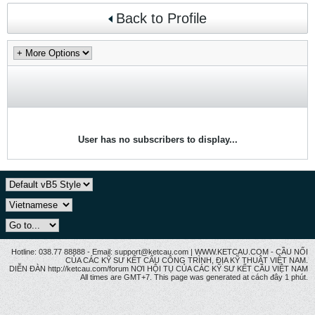
Back to Profile
User has no subscribers to display...
Hotline: 038.77 88888 - Email: support@ketcau.com | WWW.KETCAU.COM - CẦU NỐI
CỦA CÁC KỸ SƯ KẾT CẤU CÔNG TRÌNH, ĐỊA KỸ THUẬT VIỆT NAM.
DIỄN ĐÀN http://ketcau.com/forum NƠI HỘI TỤ CỦA CÁC KỸ SƯ KẾT CÂU VIỆT NAM
All times are GMT+7. This page was generated at cách đây 1 phút.