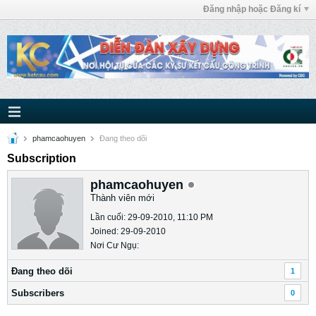
Đăng nhập hoặc Đăng kí
phamcaohuyen
Ðang theo dõi
Subscription
phamcaohuyen
Thành viên mới
Lần cuối: 29-09-2010, 11:10 PM
Joined: 29-09-2010
Nơi Cư Ngụ:
Ðang theo dõi
1
Subscribers
0