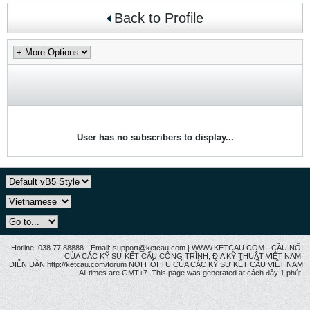
Back to Profile
User has no subscribers to display...
Hotline: 038.77 88888 - Email: support@ketcau.com | WWW.KETCAU.COM - CẦU NỐI
CỦA CÁC KỸ SƯ KẾT CẤU CÔNG TRÌNH, ĐỊA KỸ THUẬT VIỆT NAM.
DIỄN ĐÀN http://ketcau.com/forum NƠI HỘI TỤ CỦA CÁC KỸ SƯ KẾT CÂU VIỆT NAM
All times are GMT+7. This page was generated at cách đây 1 phút.