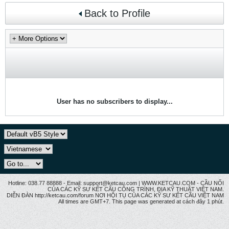
Back to Profile
User has no subscribers to display...
Hotline: 038.77 88888 - Email: support@ketcau.com | WWW.KETCAU.COM - CẦU NỐI
CỦA CÁC KỸ SƯ KẾT CẤU CÔNG TRÌNH, ĐỊA KỸ THUẬT VIỆT NAM.
DIỄN ĐÀN http://ketcau.com/forum NƠI HỘI TỤ CỦA CÁC KỸ SƯ KẾT CÂU VIỆT NAM
All times are GMT+7. This page was generated at cách đây 1 phút.