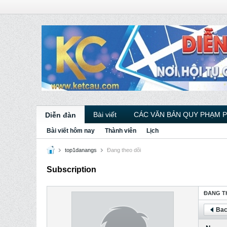
Bài viết
CÁC VĂN BẢN QUY PHẠM 
Diễn đàn
Bài viết hôm nay
Thành viên
Lịch
top1danangs
Ðang theo dõi
Subscription
ÐANG T
Bac