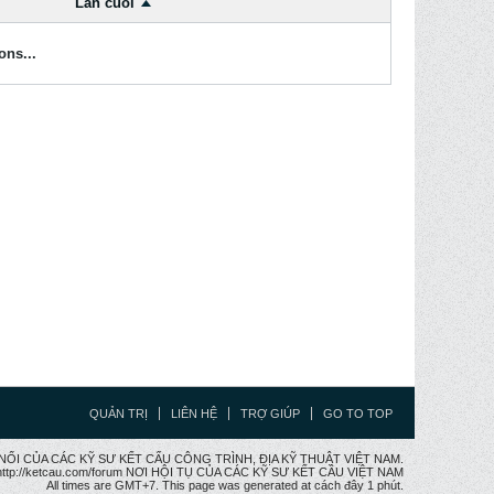
Lần cuối
ons...
QUẢN TRỊ
LIÊN HỆ
TRỢ GIÚP
GO TO TOP
CẦU NỐI CỦA CÁC KỸ SƯ KẾT CẤU CÔNG TRÌNH, ĐỊA KỸ THUẬT VIỆT NAM.
ttp://ketcau.com/forum NƠI HỘI TỤ CỦA CÁC KỸ SƯ KẾT CÂU VIỆT NAM
All times are GMT+7. This page was generated at cách đây 1 phút.