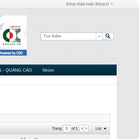
Đăng nhập hoặc Đăng kí
 - QUẢNG CÁO
Nhóm
Trang
of
1
Lọc