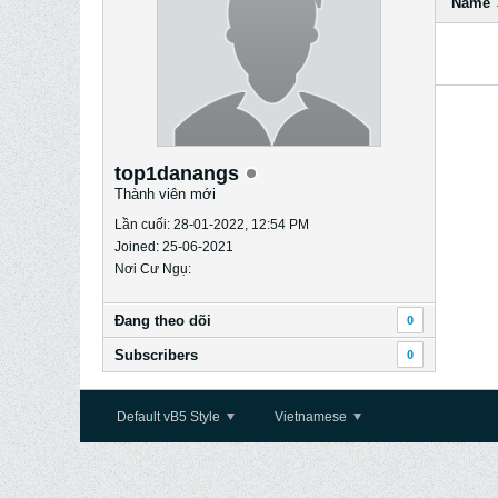
Name
top1danangs
Thành viên mới
Lần cuối: 28-01-2022, 12:54 PM
Joined: 25-06-2021
Nơi Cư Ngụ:
Ðang theo dõi
0
Subscribers
0
Default vB5 Style
Vietnamese