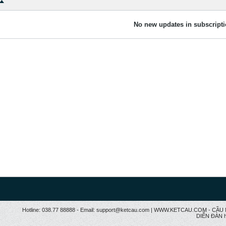
No new updates in subscripti
Hotline: 038.77 88888 - Email: support@ketcau.com | WWW.KETCAU.COM - 
DIỄN ĐÀN h