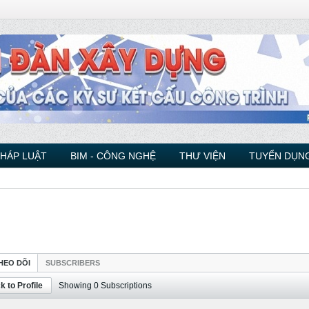
PHÁP LUẬT
BIM - CÔNG NGHỆ
THƯ VIỆN
TUYỂN DỤNG
HEO DÕI
SUBSCRIBERS
k to Profile
Showing
0
Subscriptions