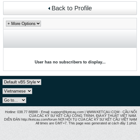
Back to Profile
User has no subscribers to display...
Hotline: 038.77 88888 - Email: support@ketcau.com | WWW.KETCAU.COM - CẦU NỐI
CỦA CÁC KỸ SƯ KẾT CẤU CÔNG TRÌNH, ĐỊA KỸ THUẬT VIỆT NAM.
DIỄN ĐÀN http://ketcau.com/forum NƠI HỘI TỤ CỦA CÁC KỸ SƯ KẾT CÂU VIỆT NAM
All times are GMT+7. This page was generated at cách đây 1 phút.