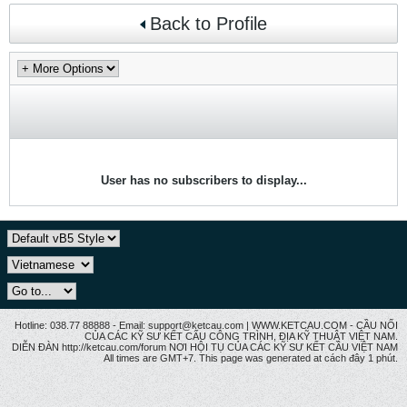
Back to Profile
User has no subscribers to display...
Hotline: 038.77 88888 - Email: support@ketcau.com | WWW.KETCAU.COM - CẦU NỐI
CỦA CÁC KỸ SƯ KẾT CẤU CÔNG TRÌNH, ĐỊA KỸ THUẬT VIỆT NAM.
DIỄN ĐÀN http://ketcau.com/forum NƠI HỘI TỤ CỦA CÁC KỸ SƯ KẾT CÂU VIỆT NAM
All times are GMT+7. This page was generated at cách đây 1 phút.