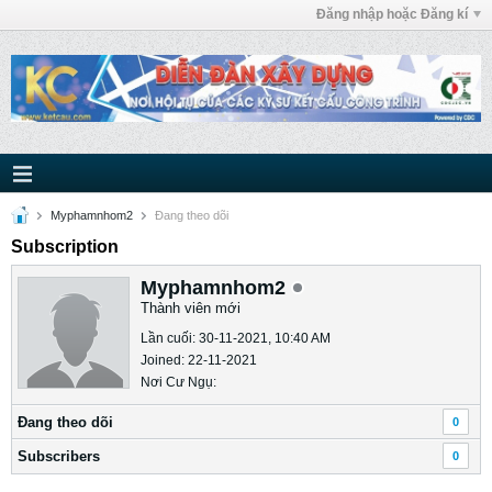
Đăng nhập hoặc Đăng kí
Myphamnhom2
Ðang theo dõi
Subscription
Myphamnhom2
Thành viên mới
Lần cuối: 30-11-2021, 10:40 AM
Joined: 22-11-2021
Nơi Cư Ngụ:
Ðang theo dõi
0
Subscribers
0