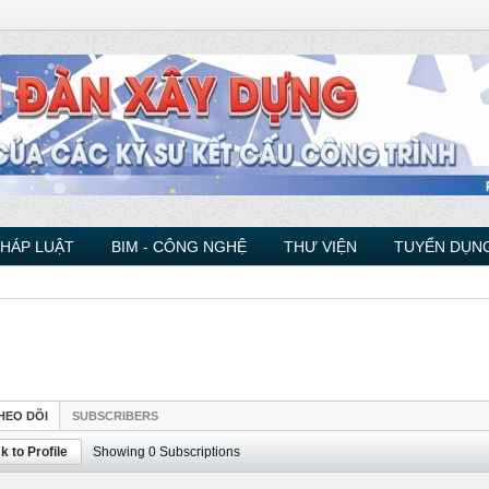
PHÁP LUẬT
BIM - CÔNG NGHỆ
THƯ VIỆN
TUYỂN DỤNG
HEO DÕI
SUBSCRIBERS
k to Profile
Showing
0
Subscriptions