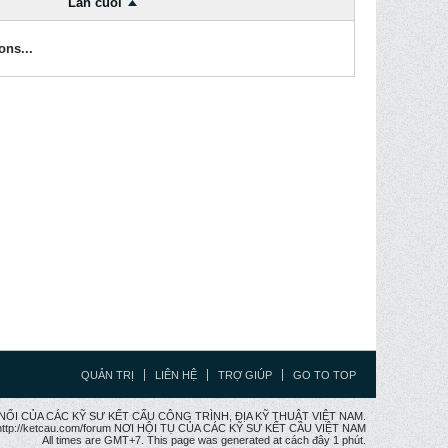
Lần cuối
ons...
QUẢN TRỊ
LIÊN HỆ
TRỢ GIÚP
GO TO TOP
CẦU NỐI CỦA CÁC KỸ SƯ KẾT CẤU CÔNG TRÌNH, ĐỊA KỸ THUẬT VIỆT NAM.
ttp://ketcau.com/forum NƠI HỘI TỤ CỦA CÁC KỸ SƯ KẾT CÂU VIỆT NAM
All times are GMT+7. This page was generated at cách đây 1 phút.