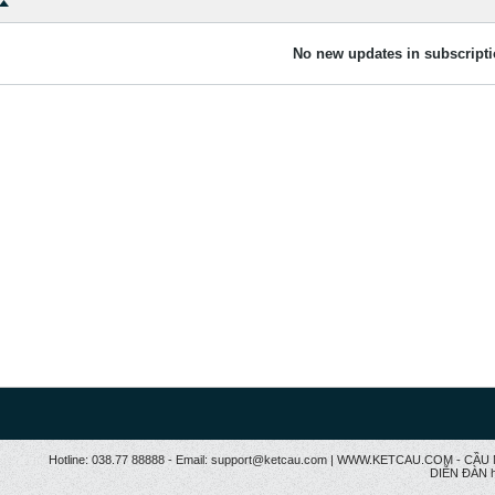
No new updates in subscripti
Hotline: 038.77 88888 - Email: support@ketcau.com | WWW.KETCAU.COM - 
DIỄN ĐÀN h