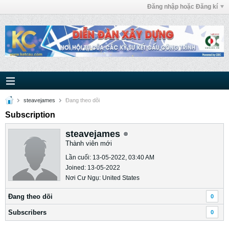
Đăng nhập hoặc Đăng kí
steavejames
Ðang theo dõi
Subscription
steavejames
Thành viên mới
Lần cuối: 13-05-2022, 03:40 AM
Joined: 13-05-2022
Nơi Cư Ngụ: United States
Ðang theo dõi
0
Subscribers
0