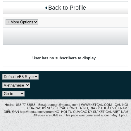
Back to Profile
User has no subscribers to display...
Hotline: 038.77 88888 - Email: support@ketcau.com | WWW.KETCAU.COM - CẦU NỐI
CỦA CÁC KỸ SƯ KẾT CẤU CÔNG TRÌNH, ĐỊA KỸ THUẬT VIỆT NAM.
DIỄN ĐÀN http://ketcau.com/forum NƠI HỘI TỤ CỦA CÁC KỸ SƯ KẾT CÂU VIỆT NAM
All times are GMT+7. This page was generated at cách đây 1 phút.