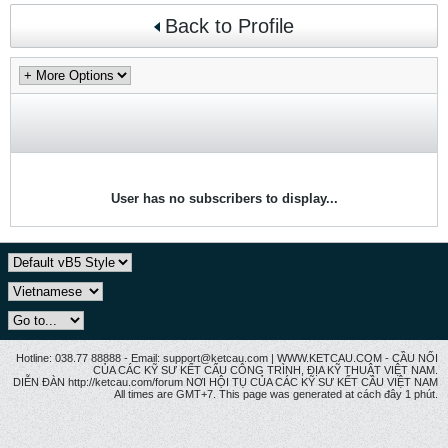
Back to Profile
User has no subscribers to display...
Hotline: 038.77 88888 - Email: support@ketcau.com | WWW.KETCAU.COM - CẦU NỐI
CỦA CÁC KỸ SƯ KẾT CẤU CÔNG TRÌNH, ĐỊA KỸ THUẬT VIỆT NAM.
DIỄN ĐÀN http://ketcau.com/forum NƠI HỘI TỤ CỦA CÁC KỸ SƯ KẾT CÂU VIỆT NAM
All times are GMT+7. This page was generated at cách đây 1 phút.