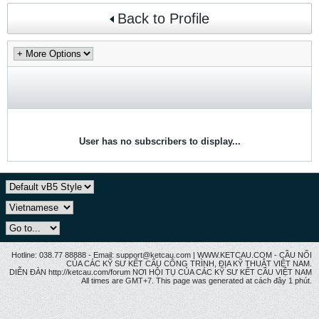
Back to Profile
User has no subscribers to display...
Hotline: 038.77 88888 - Email: support@ketcau.com | WWW.KETCAU.COM - CẦU NỐI
CỦA CÁC KỸ SƯ KẾT CẤU CÔNG TRÌNH, ĐỊA KỸ THUẬT VIỆT NAM.
DIỄN ĐÀN http://ketcau.com/forum NƠI HỘI TỤ CỦA CÁC KỸ SƯ KẾT CÂU VIỆT NAM
All times are GMT+7. This page was generated at cách đây 1 phút.