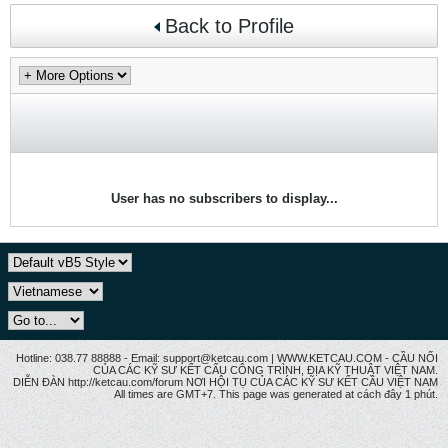
Back to Profile
User has no subscribers to display...
Hotline: 038.77 88888 - Email: support@ketcau.com | WWW.KETCAU.COM - CẦU NỐI
CỦA CÁC KỸ SƯ KẾT CẤU CÔNG TRÌNH, ĐỊA KỸ THUẬT VIỆT NAM.
DIỄN ĐÀN http://ketcau.com/forum NƠI HỘI TỤ CỦA CÁC KỸ SƯ KẾT CÂU VIỆT NAM
All times are GMT+7. This page was generated at cách đây 1 phút.