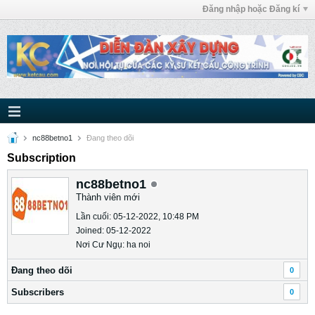
Đăng nhập hoặc Đăng kí
nc88betno1
Ðang theo dõi
Subscription
nc88betno1
Thành viên mới
Lần cuối: 05-12-2022, 10:48 PM
Joined: 05-12-2022
Nơi Cư Ngụ: ha noi
Ðang theo dõi
0
Subscribers
0