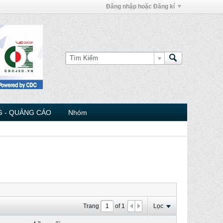
Đăng nhập hoặc Đăng kí
 - QUẢNG CÁO
Nhóm
Trang
of
1
Lọc