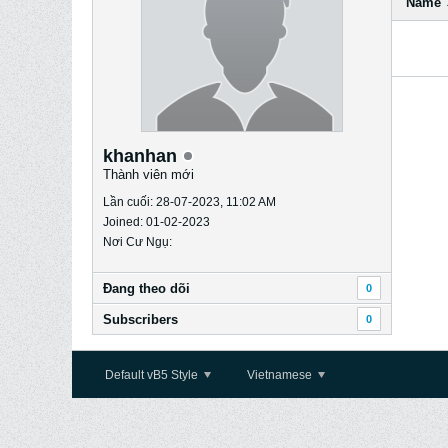
Name
khanhan
Thành viên mới
Lần cuối: 28-07-2023, 11:02 AM
Joined: 01-02-2023
Nơi Cư Ngụ:
Ðang theo dõi
0
Subscribers
0
Default vB5 Style
Vietnamese