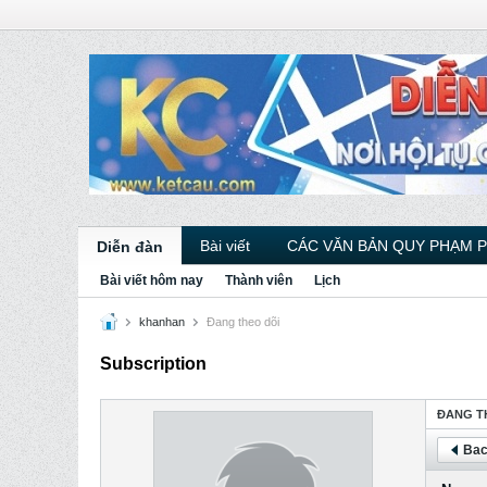
Bài viết
CÁC VĂN BẢN QUY PHẠM 
Diễn đàn
Bài viết hôm nay
Thành viên
Lịch
khanhan
Ðang theo dõi
Subscription
ÐANG T
Bac