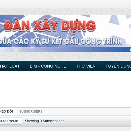
PHÁP LUẬT
BIM - CÔNG NGHỆ
THƯ VIỆN
TUYỂN DỤNG
HEO DÕI
SUBSCRIBERS
k to Profile
Showing
0
Subscriptions