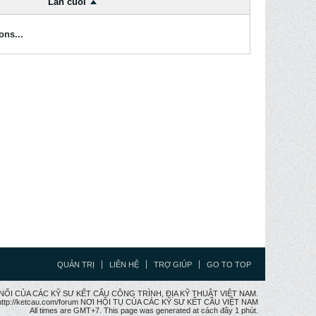
Lần cuối
ons...
QUẢN TRỊ
LIÊN HỆ
TRỢ GIÚP
GO TO TOP
CẦU NỐI CỦA CÁC KỸ SƯ KẾT CẤU CÔNG TRÌNH, ĐỊA KỸ THUẬT VIỆT NAM.
ttp://ketcau.com/forum NƠI HỘI TỤ CỦA CÁC KỸ SƯ KẾT CÂU VIỆT NAM
All times are GMT+7. This page was generated at cách đây 1 phút.