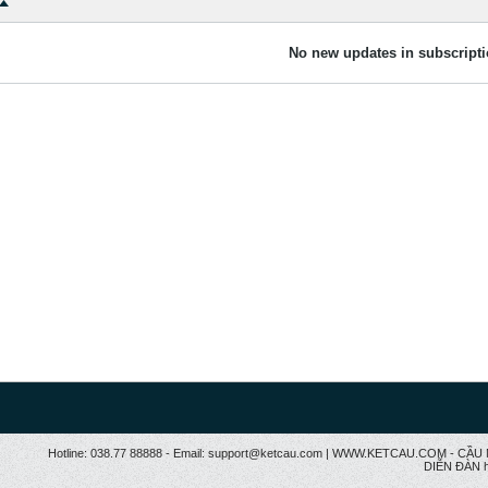
No new updates in subscripti
Hotline: 038.77 88888 - Email: support@ketcau.com | WWW.KETCAU.COM - 
DIỄN ĐÀN h