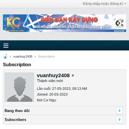
Đăng nhập hoặc Đăng kí
vuanhuy2408
Subscribers
Subscription
vuanhuy2408
Thành viên mới
Lần cuối: 27-05-2023, 09:13 AM
Joined: 20-03-2023
Nơi Cư Ngụ:
Ðang theo dõi
0
Subscribers
0