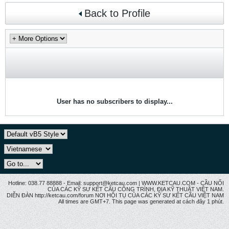
Back to Profile
User has no subscribers to display...
Hotline: 038.77 88888 - Email: support@ketcau.com | WWW.KETCAU.COM - CẦU NỐI
CỦA CÁC KỸ SƯ KẾT CẤU CÔNG TRÌNH, ĐỊA KỸ THUẬT VIỆT NAM.
DIỄN ĐÀN http://ketcau.com/forum NƠI HỘI TỤ CỦA CÁC KỸ SƯ KẾT CÂU VIỆT NAM
All times are GMT+7. This page was generated at cách đây 1 phút.