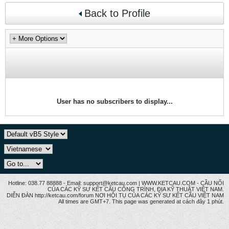
Back to Profile
User has no subscribers to display...
Hotline: 038.77 88888 - Email: support@ketcau.com | WWW.KETCAU.COM - CẦU NỐI
CỦA CÁC KỸ SƯ KẾT CẤU CÔNG TRÌNH, ĐỊA KỸ THUẬT VIỆT NAM.
DIỄN ĐÀN http://ketcau.com/forum NƠI HỘI TỤ CỦA CÁC KỸ SƯ KẾT CÂU VIỆT NAM
All times are GMT+7. This page was generated at cách đây 1 phút.