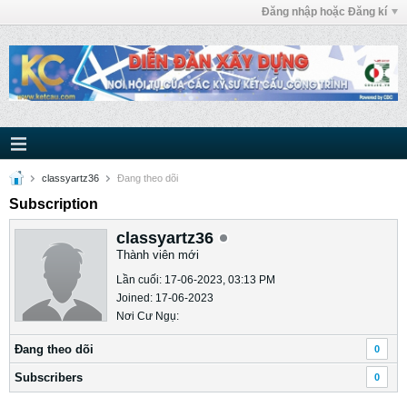
Đăng nhập hoặc Đăng kí
classyartz36
Ðang theo dõi
Subscription
classyartz36
Thành viên mới
Lần cuối: 17-06-2023, 03:13 PM
Joined: 17-06-2023
Nơi Cư Ngụ:
Ðang theo dõi
0
Subscribers
0