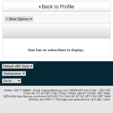
Back to Profile
User has no subscribers to display...
Hotline: 038.77 88888 - Email: support@ketcau.com | WWW.KETCAU.COM - CẦU NỐI
CỦA CÁC KỸ SƯ KẾT CẤU CÔNG TRÌNH, ĐỊA KỸ THUẬT VIỆT NAM.
DIỄN ĐÀN http://ketcau.com/forum NƠI HỘI TỤ CỦA CÁC KỸ SƯ KẾT CÂU VIỆT NAM
All times are GMT+7. This page was generated at cách đây 1 phút.