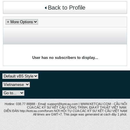
Back to Profile
User has no subscribers to display...
Hotline: 038.77 88888 - Email: support@ketcau.com | WWW.KETCAU.COM - CẦU NỐI
CỦA CÁC KỸ SƯ KẾT CẤU CÔNG TRÌNH, ĐỊA KỸ THUẬT VIỆT NAM.
DIỄN ĐÀN http://ketcau.com/forum NƠI HỘI TỤ CỦA CÁC KỸ SƯ KẾT CÂU VIỆT NAM
All times are GMT+7. This page was generated at cách đây 1 phút.