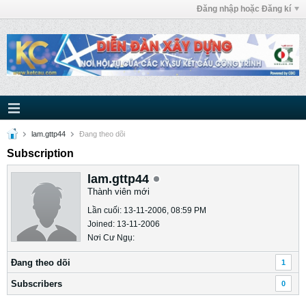
Đăng nhập hoặc Đăng kí
lam.gttp44
Ðang theo dõi
Subscription
lam.gttp44
Thành viên mới
Lần cuối: 13-11-2006, 08:59 PM
Joined: 13-11-2006
Nơi Cư Ngụ:
Ðang theo dõi
1
Subscribers
0