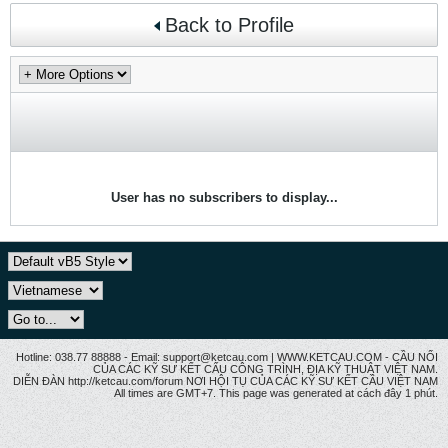
Back to Profile
User has no subscribers to display...
Hotline: 038.77 88888 - Email: support@ketcau.com | WWW.KETCAU.COM - CẦU NỐI
CỦA CÁC KỸ SƯ KẾT CẤU CÔNG TRÌNH, ĐỊA KỸ THUẬT VIỆT NAM.
DIỄN ĐÀN http://ketcau.com/forum NƠI HỘI TỤ CỦA CÁC KỸ SƯ KẾT CÂU VIỆT NAM
All times are GMT+7. This page was generated at cách đây 1 phút.