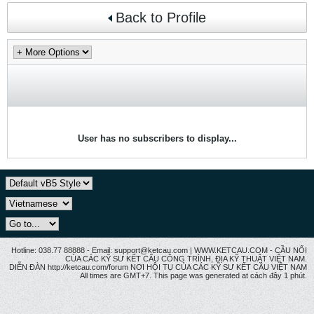
Back to Profile
User has no subscribers to display...
Hotline: 038.77 88888 - Email: support@ketcau.com | WWW.KETCAU.COM - CẦU NỐI
CỦA CÁC KỸ SƯ KẾT CẤU CÔNG TRÌNH, ĐỊA KỸ THUẬT VIỆT NAM.
DIỄN ĐÀN http://ketcau.com/forum NƠI HỘI TỤ CỦA CÁC KỸ SƯ KẾT CÂU VIỆT NAM
All times are GMT+7. This page was generated at cách đây 1 phút.