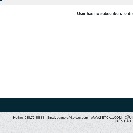
User has no subscribers to dis
Hotline: 038.77 88888 - Email: support@ketcau.com | WWW.KETCAU.COM - 
DIỄN ĐÀN h