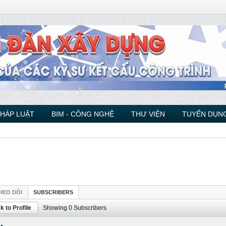
PHÁP LUẬT
BIM - CÔNG NGHỆ
THƯ VIỆN
TUYỂN DỤNG
HEO DÕI
SUBSCRIBERS
k to Profile
Showing
0
Subscribers