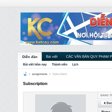
Bài viết
CÁC VĂN BẢN QUY PHẠM 
Diễn đàn
Bài viết hôm nay
Thành viên
Lịch
assignments
Subscribers
Subscription
ÐANG T
Bac
Name