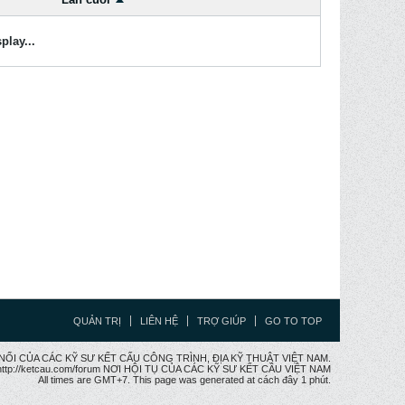
play...
QUẢN TRỊ
LIÊN HỆ
TRỢ GIÚP
GO TO TOP
CẦU NỐI CỦA CÁC KỸ SƯ KẾT CẤU CÔNG TRÌNH, ĐỊA KỸ THUẬT VIỆT NAM.
ttp://ketcau.com/forum NƠI HỘI TỤ CỦA CÁC KỸ SƯ KẾT CÂU VIỆT NAM
All times are GMT+7. This page was generated at cách đây 1 phút.