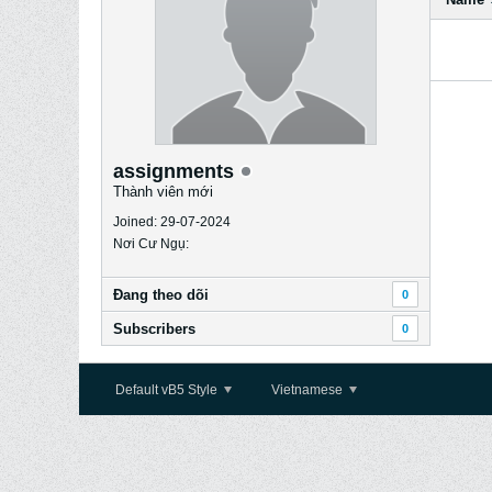
assignments
Thành viên mới
Joined: 29-07-2024
Nơi Cư Ngụ:
Ðang theo dõi
0
Subscribers
0
Default vB5 Style
Vietnamese