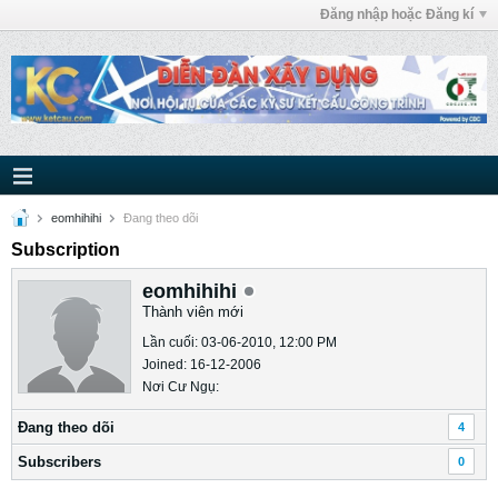
Đăng nhập hoặc Đăng kí
eomhihihi
Ðang theo dõi
Subscription
eomhihihi
Thành viên mới
Lần cuối: 03-06-2010, 12:00 PM
Joined: 16-12-2006
Nơi Cư Ngụ:
Ðang theo dõi
4
Subscribers
0