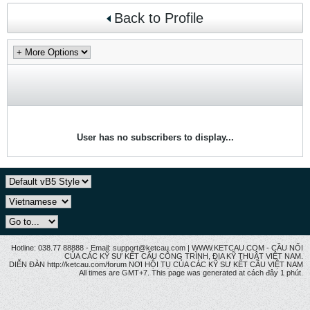
Back to Profile
User has no subscribers to display...
Hotline: 038.77 88888 - Email: support@ketcau.com | WWW.KETCAU.COM - CẦU NỐI
CỦA CÁC KỸ SƯ KẾT CẤU CÔNG TRÌNH, ĐỊA KỸ THUẬT VIỆT NAM.
DIỄN ĐÀN http://ketcau.com/forum NƠI HỘI TỤ CỦA CÁC KỸ SƯ KẾT CÂU VIỆT NAM
All times are GMT+7. This page was generated at cách đây 1 phút.