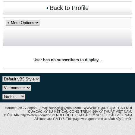
Back to Profile
User has no subscribers to display...
Hotline: 038.77 88888 - Email: support@ketcau.com | WWW.KETCAU.COM - CẦU NỐI
CỦA CÁC KỸ SƯ KẾT CẤU CÔNG TRÌNH, ĐỊA KỸ THUẬT VIỆT NAM.
DIỄN ĐÀN http://ketcau.com/forum NƠI HỘI TỤ CỦA CÁC KỸ SƯ KẾT CÂU VIỆT NAM
All times are GMT+7. This page was generated at cách đây 1 phút.