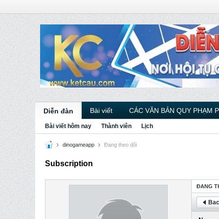
Bài viết
CÁC VĂN BẢN QUY PHẠM 
Diễn đàn
Bài viết hôm nay
Thành viên
Lịch
dinogameapp
Ðang theo dõi
Subscription
ÐANG T
Bac