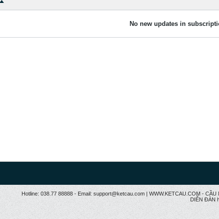
No new updates in subscripti
Hotline: 038.77 88888 - Email: support@ketcau.com | WWW.KETCAU.COM - 
DIỄN ĐÀN h