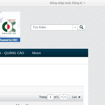
Đăng nhập hoặc Đăng kí
 - QUẢNG CÁO
Nhóm
Trang
of
1
Lọc