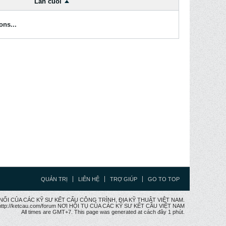
Lần cuối
ons...
QUẢN TRỊ
LIÊN HỆ
TRỢ GIÚP
GO TO TOP
CẦU NỐI CỦA CÁC KỸ SƯ KẾT CẤU CÔNG TRÌNH, ĐỊA KỸ THUẬT VIỆT NAM.
ttp://ketcau.com/forum NƠI HỘI TỤ CỦA CÁC KỸ SƯ KẾT CÂU VIỆT NAM
All times are GMT+7. This page was generated at cách đây 1 phút.