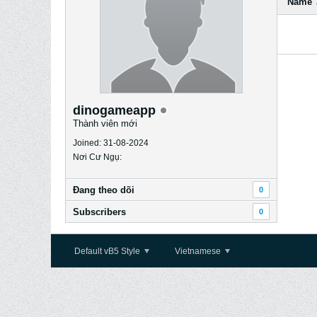
Name
dinogameapp
Thành viên mới
Joined: 31-08-2024
Nơi Cư Ngụ:
Ðang theo dõi
0
Subscribers
0
Default vB5 Style
Vietnamese