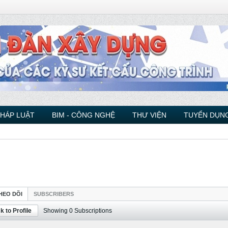
PHÁP LUẬT
BIM - CÔNG NGHỆ
THƯ VIỆN
TUYỂN DỤNG
HEO DÕI
SUBSCRIBERS
k to Profile
Showing
0
Subscriptions