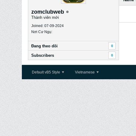
zomclubweb
Thành viên mới
Joined: 07-09-2024
Nơi Cư Ngụ:
Ðang theo dõi
0
Subscribers
0
Default vB5 Style
Vietnamese