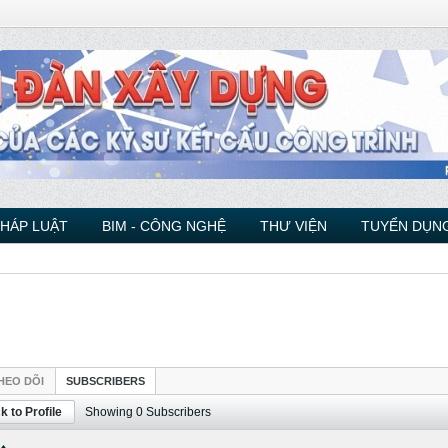
PHÁP LUẬT
BIM - CÔNG NGHỆ
THƯ VIỆN
TUYỂN DỤNG
HEO DÕI
SUBSCRIBERS
k to Profile
Showing
0
Subscribers