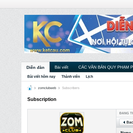
Bài viết
CÁC VĂN BẢN QUY PHẠM 
Diễn đàn
Bài viết hôm nay
Thành viên
Lịch
zomclubweb
Subscribers
Subscription
ÐANG T
Bac
Name