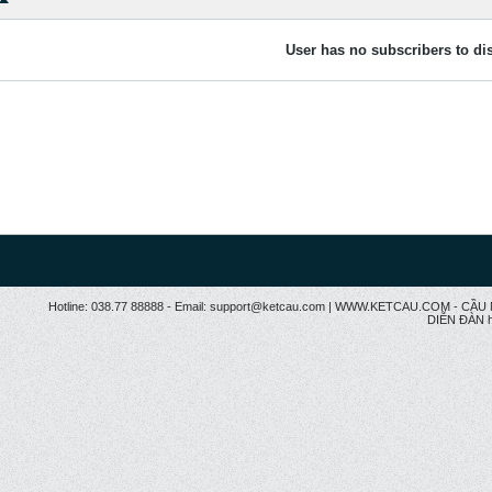
User has no subscribers to dis
Hotline: 038.77 88888 - Email: support@ketcau.com | WWW.KETCAU.COM - 
DIỄN ĐÀN h