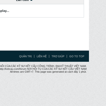
play...
QUẢN TRỊ
LIÊN HỆ
TRỢ GIÚP
GO TO TOP
CẦU NỐI CỦA CÁC KỸ SƯ KẾT CẤU CÔNG TRÌNH, ĐỊA KỸ THUẬT VIỆT NAM.
ttp://ketcau.com/forum NƠI HỘI TỤ CỦA CÁC KỸ SƯ KẾT CÂU VIỆT NAM
All times are GMT+7. This page was generated at cách đây 1 phút.