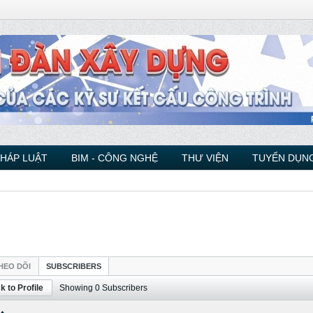
PHÁP LUẬT
BIM - CÔNG NGHỆ
THƯ VIỆN
TUYỂN DỤNG
HEO DÕI
SUBSCRIBERS
k to Profile
Showing
0
Subscribers