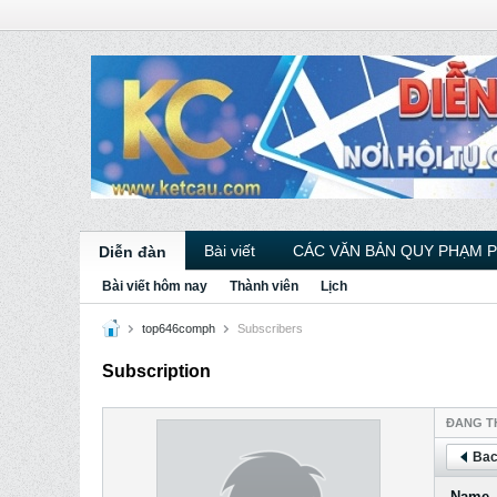
Bài viết
CÁC VĂN BẢN QUY PHẠM 
Diễn đàn
Bài viết hôm nay
Thành viên
Lịch
top646comph
Subscribers
Subscription
ÐANG T
Bac
Name