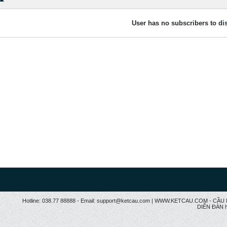
User has no subscribers to dis
Hotline: 038.77 88888 - Email: support@ketcau.com | WWW.KETCAU.COM - 
DIỄN ĐÀN h