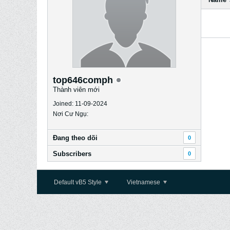
top646comph
Thành viên mới
Joined: 11-09-2024
Nơi Cư Ngụ:
Ðang theo dõi
0
Subscribers
0
Default vB5 Style
Vietnamese