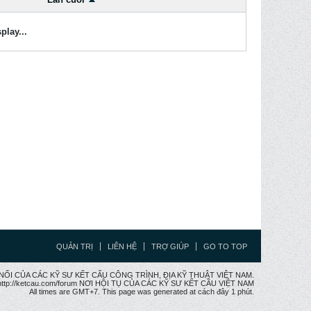
play...
QUẢN TRỊ
LIÊN HỆ
TRỢ GIÚP
GO TO TOP
CẦU NỐI CỦA CÁC KỸ SƯ KẾT CẤU CÔNG TRÌNH, ĐỊA KỸ THUẬT VIỆT NAM.
ttp://ketcau.com/forum NƠI HỘI TỤ CỦA CÁC KỸ SƯ KẾT CÂU VIỆT NAM
All times are GMT+7. This page was generated at cách đây 1 phút.