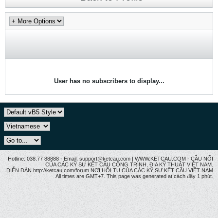
User has no subscribers to display...
Hotline: 038.77 88888 - Email: support@ketcau.com | WWW.KETCAU.COM - CẦU NỐI
CỦA CÁC KỸ SƯ KẾT CẤU CÔNG TRÌNH, ĐỊA KỸ THUẬT VIỆT NAM.
DIỄN ĐÀN http://ketcau.com/forum NƠI HỘI TỤ CỦA CÁC KỸ SƯ KẾT CÂU VIỆT NAM
All times are GMT+7. This page was generated at cách đây 1 phút.