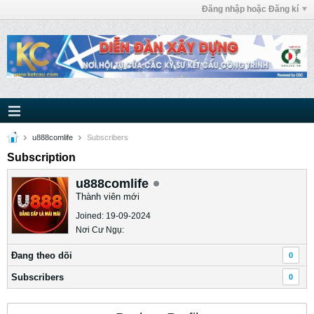
Đăng nhập hoặc Đăng kí
u888comlife
Subscribers
Subscription
u888comlife
Thành viên mới
Joined: 19-09-2024
Nơi Cư Ngụ:
Ðang theo dõi
0
Subscribers
0