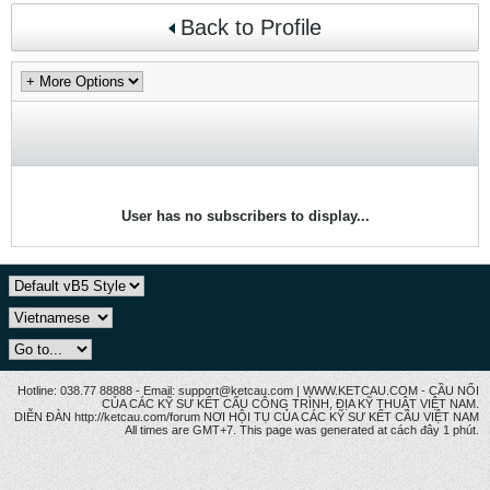
Back to Profile
User has no subscribers to display...
Hotline: 038.77 88888 - Email: support@ketcau.com | WWW.KETCAU.COM - CẦU NỐI
CỦA CÁC KỸ SƯ KẾT CẤU CÔNG TRÌNH, ĐỊA KỸ THUẬT VIỆT NAM.
DIỄN ĐÀN http://ketcau.com/forum NƠI HỘI TỤ CỦA CÁC KỸ SƯ KẾT CÂU VIỆT NAM
All times are GMT+7. This page was generated at cách đây 1 phút.