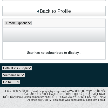
Back to Profile
User has no subscribers to display...
Hotline: 038.77 88888 - Email: support@ketcau.com | WWW.KETCAU.COM - CẦU NỐI
CỦA CÁC KỸ SƯ KẾT CẤU CÔNG TRÌNH, ĐỊA KỸ THUẬT VIỆT NAM.
DIỄN ĐÀN http://ketcau.com/forum NƠI HỘI TỤ CỦA CÁC KỸ SƯ KẾT CÂU VIỆT NAM
All times are GMT+7. This page was generated at cách đây 1 phút.