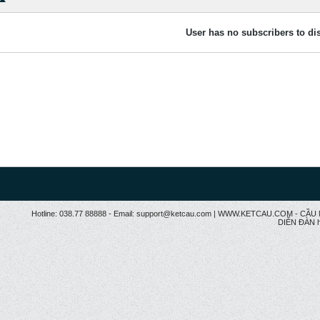
User has no subscribers to dis
Hotline: 038.77 88888 - Email: support@ketcau.com | WWW.KETCAU.COM - 
DIỄN ĐÀN h