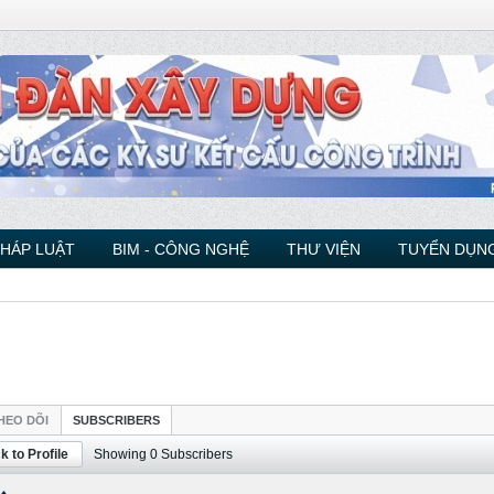
PHÁP LUẬT
BIM - CÔNG NGHỆ
THƯ VIỆN
TUYỂN DỤNG
HEO DÕI
SUBSCRIBERS
k to Profile
Showing
0
Subscribers