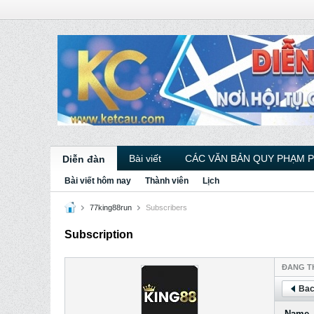
Bài viết
CÁC VĂN BẢN QUY PHẠM 
Diễn đàn
Bài viết hôm nay
Thành viên
Lịch
77king88run
Subscribers
Subscription
ÐANG T
Bac
Name