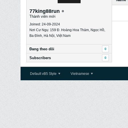
77king88run
Thành viên mới
Joined: 24-09-2024
Nơi Cư Ngụ: 159 Đ. Hoàng Hoa Thám, Ngọc Hồ,
Ba Đình, Hà Nội, Việt Nam
Ðang theo dõi
0
Subscribers
0
Default vB5 Style
Vietnamese