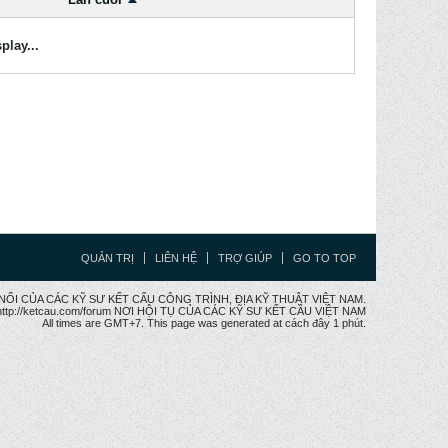
play...
QUẢN TRỊ
LIÊN HỆ
TRỢ GIÚP
GO TO TOP
CẦU NỐI CỦA CÁC KỸ SƯ KẾT CẤU CÔNG TRÌNH, ĐỊA KỸ THUẬT VIỆT NAM.
ttp://ketcau.com/forum NƠI HỘI TỤ CỦA CÁC KỸ SƯ KẾT CÂU VIỆT NAM
All times are GMT+7. This page was generated at cách đây 1 phút.