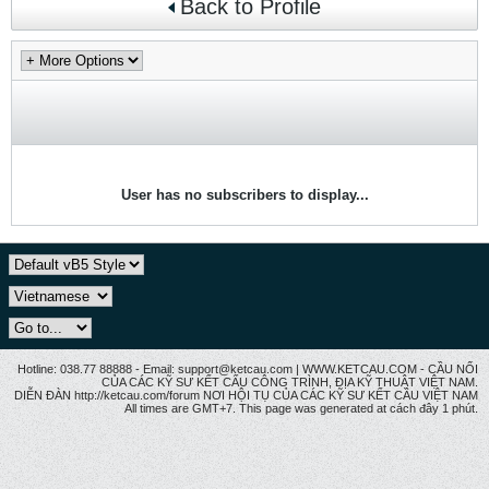
Back to Profile
User has no subscribers to display...
Hotline: 038.77 88888 - Email: support@ketcau.com | WWW.KETCAU.COM - CẦU NỐI
CỦA CÁC KỸ SƯ KẾT CẤU CÔNG TRÌNH, ĐỊA KỸ THUẬT VIỆT NAM.
DIỄN ĐÀN http://ketcau.com/forum NƠI HỘI TỤ CỦA CÁC KỸ SƯ KẾT CÂU VIỆT NAM
All times are GMT+7. This page was generated at cách đây 1 phút.