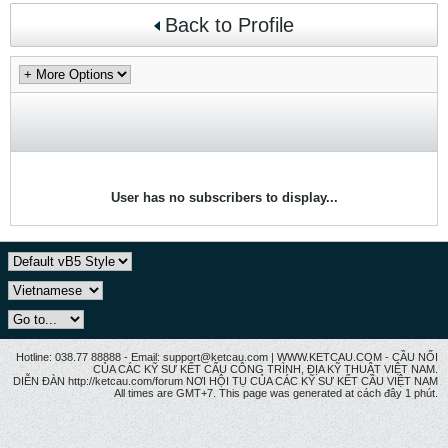
Back to Profile
User has no subscribers to display...
Hotline: 038.77 88888 - Email: support@ketcau.com | WWW.KETCAU.COM - CẦU NỐI
CỦA CÁC KỸ SƯ KẾT CẤU CÔNG TRÌNH, ĐỊA KỸ THUẬT VIỆT NAM.
DIỄN ĐÀN http://ketcau.com/forum NƠI HỘI TỤ CỦA CÁC KỸ SƯ KẾT CÂU VIỆT NAM
All times are GMT+7. This page was generated at cách đây 1 phút.