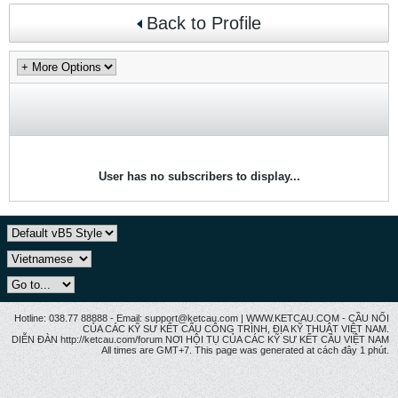
Back to Profile
User has no subscribers to display...
Hotline: 038.77 88888 - Email: support@ketcau.com | WWW.KETCAU.COM - CẦU NỐI
CỦA CÁC KỸ SƯ KẾT CẤU CÔNG TRÌNH, ĐỊA KỸ THUẬT VIỆT NAM.
DIỄN ĐÀN http://ketcau.com/forum NƠI HỘI TỤ CỦA CÁC KỸ SƯ KẾT CÂU VIỆT NAM
All times are GMT+7. This page was generated at cách đây 1 phút.