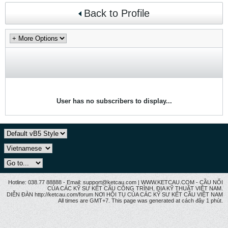
Back to Profile
User has no subscribers to display...
Hotline: 038.77 88888 - Email: support@ketcau.com | WWW.KETCAU.COM - CẦU NỐI
CỦA CÁC KỸ SƯ KẾT CẤU CÔNG TRÌNH, ĐỊA KỸ THUẬT VIỆT NAM.
DIỄN ĐÀN http://ketcau.com/forum NƠI HỘI TỤ CỦA CÁC KỸ SƯ KẾT CÂU VIỆT NAM
All times are GMT+7. This page was generated at cách đây 1 phút.