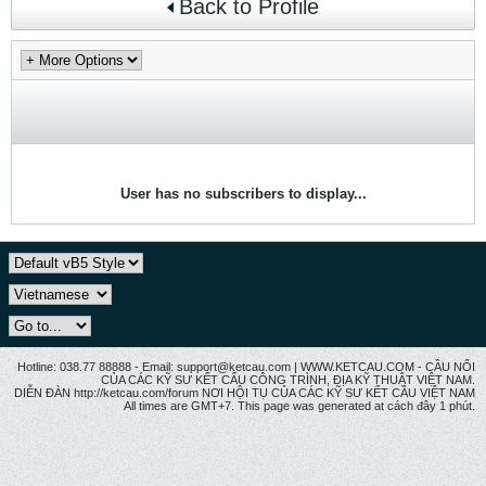
Back to Profile
User has no subscribers to display...
Hotline: 038.77 88888 - Email: support@ketcau.com | WWW.KETCAU.COM - CẦU NỐI
CỦA CÁC KỸ SƯ KẾT CẤU CÔNG TRÌNH, ĐỊA KỸ THUẬT VIỆT NAM.
DIỄN ĐÀN http://ketcau.com/forum NƠI HỘI TỤ CỦA CÁC KỸ SƯ KẾT CÂU VIỆT NAM
All times are GMT+7. This page was generated at cách đây 1 phút.