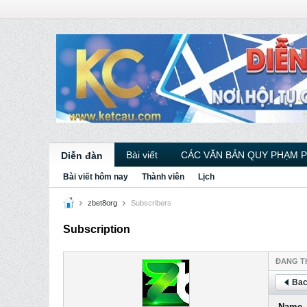
Bài viết
CÁC VĂN BẢN QUY PHẠM 
Diễn đàn
Bài viết hôm nay
Thành viên
Lịch
zbet8org
Subscribers
Subscription
ÐANG T
Bac
Name