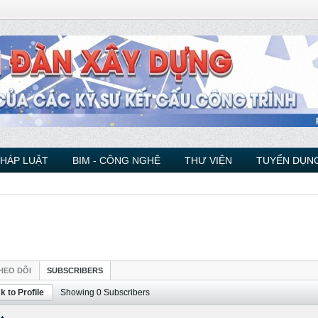
PHÁP LUẬT
BIM - CÔNG NGHỆ
THƯ VIỆN
TUYỂN DỤNG
HEO DÕI
SUBSCRIBERS
k to Profile
Showing
0
Subscribers