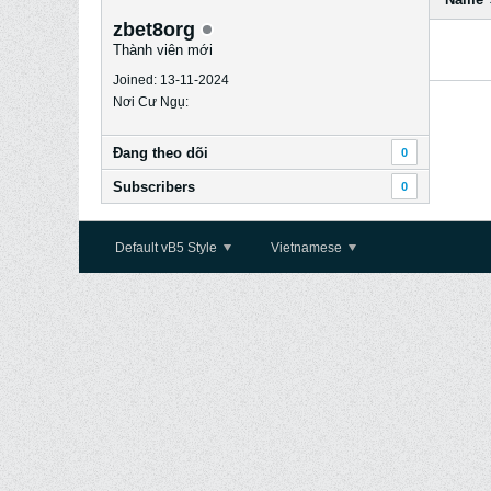
zbet8org
Thành viên mới
Joined: 13-11-2024
Nơi Cư Ngụ:
Ðang theo dõi
0
Subscribers
0
Default vB5 Style
Vietnamese