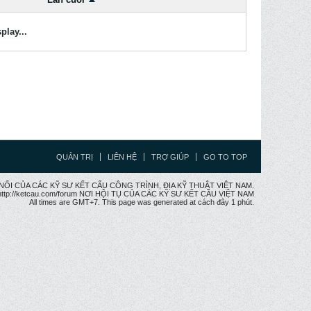
play...
QUẢN TRỊ
LIÊN HỆ
TRỢ GIÚP
GO TO TOP
CẦU NỐI CỦA CÁC KỸ SƯ KẾT CẤU CÔNG TRÌNH, ĐỊA KỸ THUẬT VIỆT NAM.
ttp://ketcau.com/forum NƠI HỘI TỤ CỦA CÁC KỸ SƯ KẾT CÂU VIỆT NAM
All times are GMT+7. This page was generated at cách đây 1 phút.