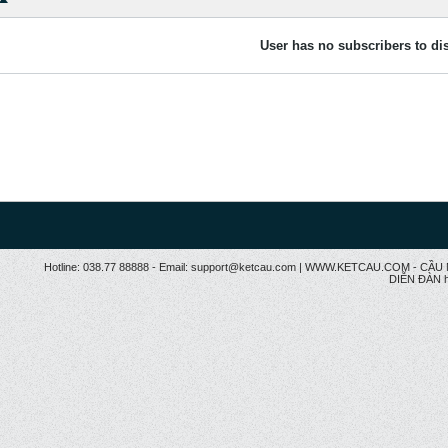
User has no subscribers to dis
Hotline: 038.77 88888 - Email: support@ketcau.com | WWW.KETCAU.COM - 
DIỄN ĐÀN h