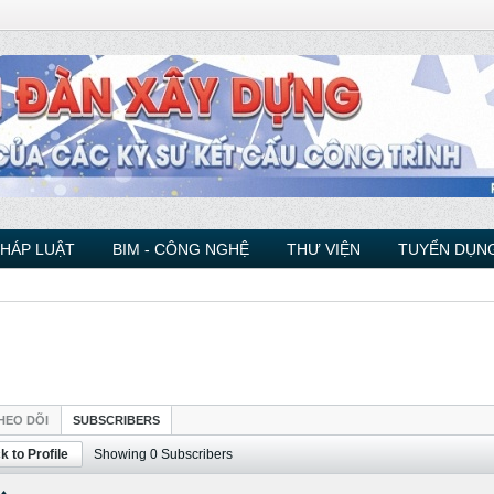
PHÁP LUẬT
BIM - CÔNG NGHỆ
THƯ VIỆN
TUYỂN DỤNG
HEO DÕI
SUBSCRIBERS
k to Profile
Showing
0
Subscribers