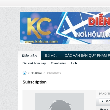
Bài viết
CÁC VĂN BẢN QUY PHẠM 
Diễn đàn
Bài viết hôm nay
Thành viên
Lịch
ok365bz
Subscribers
Subscription
ÐANG T
Bac
Name