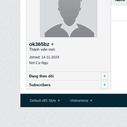
ok365bz
Thành viên mới
Joined: 14-11-2024
Nơi Cư Ngụ:
Ðang theo dõi
0
Subscribers
0
Default vB5 Style
Vietnamese