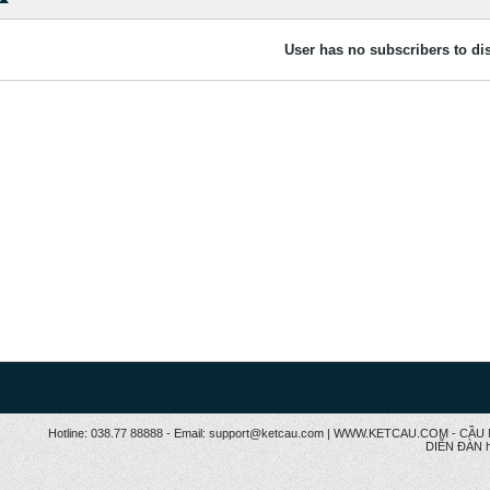
User has no subscribers to dis
Hotline: 038.77 88888 - Email: support@ketcau.com | WWW.KETCAU.COM - 
DIỄN ĐÀN h