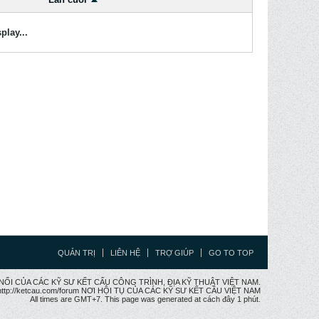
play...
QUẢN TRỊ
LIÊN HỆ
TRỢ GIÚP
GO TO TOP
CẦU NỐI CỦA CÁC KỸ SƯ KẾT CẤU CÔNG TRÌNH, ĐỊA KỸ THUẬT VIỆT NAM.
ttp://ketcau.com/forum NƠI HỘI TỤ CỦA CÁC KỸ SƯ KẾT CÂU VIỆT NAM
All times are GMT+7. This page was generated at cách đây 1 phút.