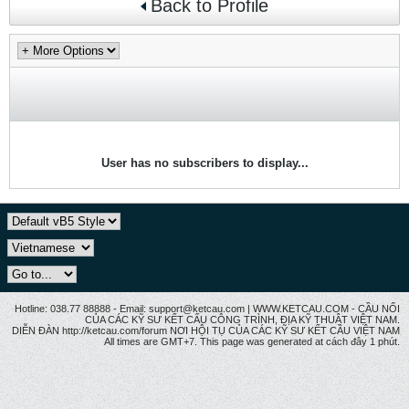
Back to Profile
User has no subscribers to display...
Hotline: 038.77 88888 - Email: support@ketcau.com | WWW.KETCAU.COM - CẦU NỐI
CỦA CÁC KỸ SƯ KẾT CẤU CÔNG TRÌNH, ĐỊA KỸ THUẬT VIỆT NAM.
DIỄN ĐÀN http://ketcau.com/forum NƠI HỘI TỤ CỦA CÁC KỸ SƯ KẾT CÂU VIỆT NAM
All times are GMT+7. This page was generated at cách đây 1 phút.