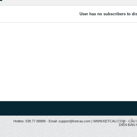
User has no subscribers to dis
Hotline: 038.77 88888 - Email: support@ketcau.com | WWW.KETCAU.COM - 
DIỄN ĐÀN h