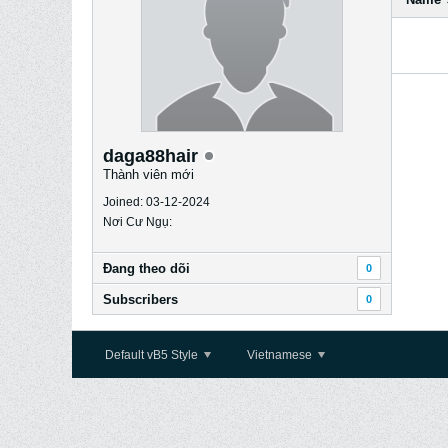
daga88hair
Thành viên mới
Joined: 03-12-2024
Nơi Cư Ngụ:
Ðang theo dõi
0
Subscribers
0
Default vB5 Style
Vietnamese