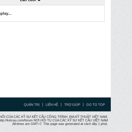
play...
QUẢN TRỊ
LIÊN HỆ
TRỢ GIÚP
GO TO TOP
CẦU NỐI CỦA CÁC KỸ SƯ KẾT CẤU CÔNG TRÌNH, ĐỊA KỸ THUẬT VIỆT NAM.
ttp://ketcau.com/forum NƠI HỘI TỤ CỦA CÁC KỸ SƯ KẾT CÂU VIỆT NAM
All times are GMT+7. This page was generated at cách đây 1 phút.