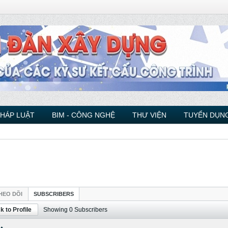
PHÁP LUẬT
BIM - CÔNG NGHỆ
THƯ VIỆN
TUYỂN DỤNG
HEO DÕI
SUBSCRIBERS
k to Profile
Showing
0
Subscribers