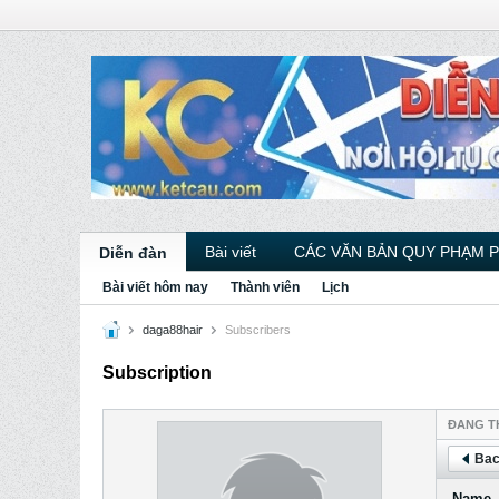
Bài viết
CÁC VĂN BẢN QUY PHẠM 
Diễn đàn
Bài viết hôm nay
Thành viên
Lịch
daga88hair
Subscribers
Subscription
ÐANG T
Bac
Name