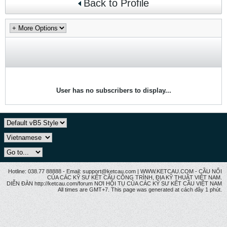
Back to Profile
User has no subscribers to display...
Hotline: 038.77 88888 - Email: support@ketcau.com | WWW.KETCAU.COM - CẦU NỐI
CỦA CÁC KỸ SƯ KẾT CẤU CÔNG TRÌNH, ĐỊA KỸ THUẬT VIỆT NAM.
DIỄN ĐÀN http://ketcau.com/forum NƠI HỘI TỤ CỦA CÁC KỸ SƯ KẾT CÂU VIỆT NAM
All times are GMT+7. This page was generated at cách đây 1 phút.