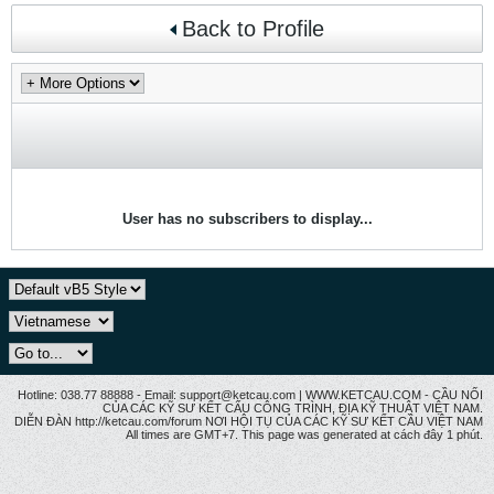
Back to Profile
User has no subscribers to display...
Hotline: 038.77 88888 - Email: support@ketcau.com | WWW.KETCAU.COM - CẦU NỐI
CỦA CÁC KỸ SƯ KẾT CẤU CÔNG TRÌNH, ĐỊA KỸ THUẬT VIỆT NAM.
DIỄN ĐÀN http://ketcau.com/forum NƠI HỘI TỤ CỦA CÁC KỸ SƯ KẾT CÂU VIỆT NAM
All times are GMT+7. This page was generated at cách đây 1 phút.