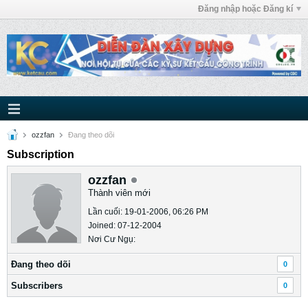
Đăng nhập hoặc Đăng kí
ozzfan
Ðang theo dõi
Subscription
ozzfan
Thành viên mới
Lần cuối: 19-01-2006, 06:26 PM
Joined: 07-12-2004
Nơi Cư Ngụ:
Ðang theo dõi
0
Subscribers
0