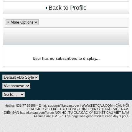
Back to Profile
User has no subscribers to display...
Hotline: 038.77 88888 - Email: support@ketcau.com | WWW.KETCAU.COM - CẦU NỐI
CỦA CÁC KỸ SƯ KẾT CẤU CÔNG TRÌNH, ĐỊA KỸ THUẬT VIỆT NAM.
DIỄN ĐÀN http://ketcau.com/forum NƠI HỘI TỤ CỦA CÁC KỸ SƯ KẾT CÂU VIỆT NAM
All times are GMT+7. This page was generated at cách đây 1 phút.