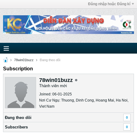
Đăng nhập hoặc Đăng kí
78win01buzz
Ðang theo dõi
Subscription
78win01buzz
Thành viên mới
Joined: 06-01-2025
Nơi Cư Ngụ: Thuong, Dinh Cong, Hoang Mai, Ha Noi,
Viet Nam
Ðang theo dõi
0
Subscribers
0