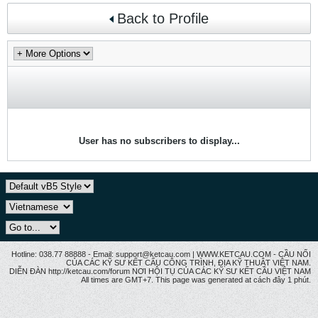
Back to Profile
User has no subscribers to display...
Hotline: 038.77 88888 - Email: support@ketcau.com | WWW.KETCAU.COM - CẦU NỐI
CỦA CÁC KỸ SƯ KẾT CẤU CÔNG TRÌNH, ĐỊA KỸ THUẬT VIỆT NAM.
DIỄN ĐÀN http://ketcau.com/forum NƠI HỘI TỤ CỦA CÁC KỸ SƯ KẾT CÂU VIỆT NAM
All times are GMT+7. This page was generated at cách đây 1 phút.