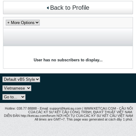
Back to Profile
User has no subscribers to display...
Hotline: 038.77 88888 - Email: support@ketcau.com | WWW.KETCAU.COM - CẦU NỐI
CỦA CÁC KỸ SƯ KẾT CẤU CÔNG TRÌNH, ĐỊA KỸ THUẬT VIỆT NAM.
DIỄN ĐÀN http://ketcau.com/forum NƠI HỘI TỤ CỦA CÁC KỸ SƯ KẾT CÂU VIỆT NAM
All times are GMT+7. This page was generated at cách đây 1 phút.