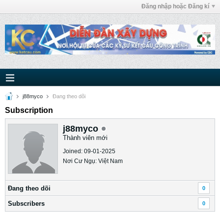
Đăng nhập hoặc Đăng kí
j88myco
Ðang theo dõi
Subscription
j88myco
Thành viên mới
Joined: 09-01-2025
Nơi Cư Ngụ: Việt Nam
Ðang theo dõi
0
Subscribers
0