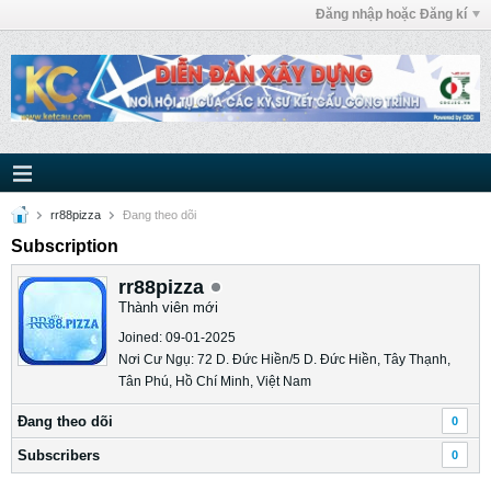
Đăng nhập hoặc Đăng kí
rr88pizza
Ðang theo dõi
Subscription
rr88pizza
Thành viên mới
Joined: 09-01-2025
Nơi Cư Ngụ: 72 D. Đức Hiền/5 D. Đức Hiền, Tây Thạnh,
Tân Phú, Hồ Chí Minh, Việt Nam
Ðang theo dõi
0
Subscribers
0