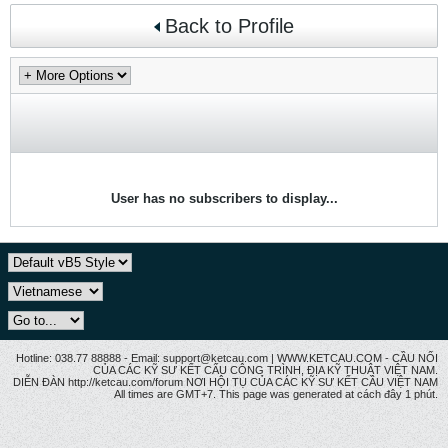
Back to Profile
User has no subscribers to display...
Hotline: 038.77 88888 - Email: support@ketcau.com | WWW.KETCAU.COM - CẦU NỐI
CỦA CÁC KỸ SƯ KẾT CẤU CÔNG TRÌNH, ĐỊA KỸ THUẬT VIỆT NAM.
DIỄN ĐÀN http://ketcau.com/forum NƠI HỘI TỤ CỦA CÁC KỸ SƯ KẾT CÂU VIỆT NAM
All times are GMT+7. This page was generated at cách đây 1 phút.